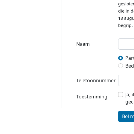
geslote
die in 
18 augu
begrip.
Naam
Part
Bedr
Telefoonnummer
Ja,
Toestemming
gec